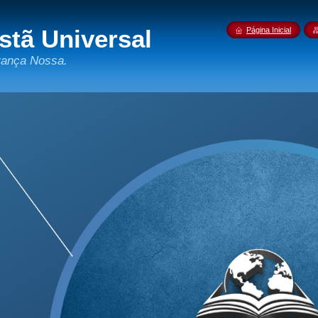
istã Universal
Página Inicial
rança Nossa.