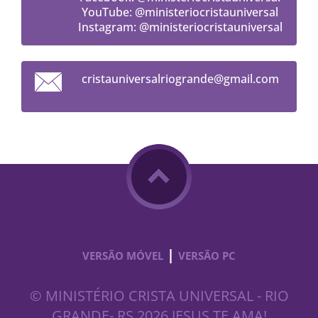
YouTube: @ministeriocristauniversal
Instagram: @ministeriocristauniversal
cristaun
iversalr
iogrande
@gmail.c
om
|
VERSÃO MÓVEL
VERSÃO PC
© MINISTÉRIO CRISTA UNIVERSAL - RIO
GRANDE- RS 2026 JESUS TE AMA!