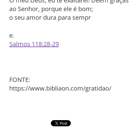
Ó meu Deus, eu te exaltarei! Deem graças
ao Senhor, porque ele é bom;
o seu amor dura para sempr
e.
Salmos 118:28-29
FONTE:
https://www.bibliaon.com/gratidao/