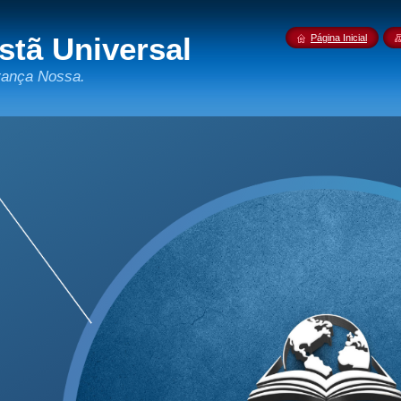
istã Universal
Página Inicial
rança Nossa.